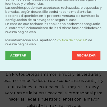
identidad y preferencias.
[woocommerce_cart]
Las cookies pueden ser aceptadas, rechazadas, bloqueadas y
borradas, según desee. Ello podrá hacerlo mediante las
opciones disponibles en la presente ventana o a través de la
configuración de su navegador, según el caso.
En caso de que rechace las cookies no podremos asegurarle
el correcto funcionamiento de las distintas funcionalidades de
nuestra página web.
Más información en el apartado "
Política de cookies
" de
nuestra página web.
ACEPTAR
RECHAZAR
En Frutos Ortega amamos la fruta y las verduras y
estamos empeñados en que conozcas sus ventajas y
curiosidades, seleccionamos las mejores frutas y
verduras de la huerta nacional e internacional para
hacerlas llegar a nuestros clientes con la mayor
calidad y la máxima frescura.