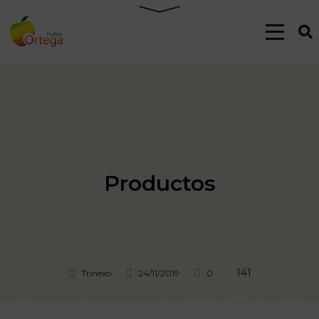
Productos
141
Trinexo
24/11/2019
0