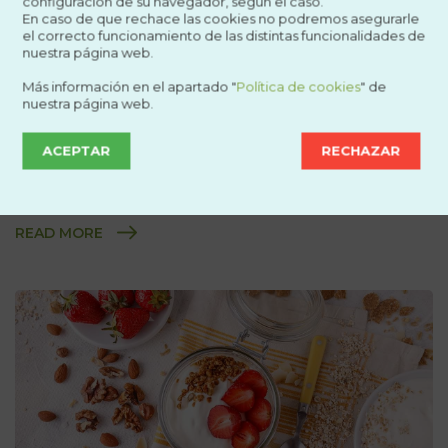
¿Cuáles son las frutas con
configuración de su navegador, según el caso.
En caso de que rechace las cookies no podremos asegurarle
hueso más sabrosas?
el correcto funcionamiento de las distintas funcionalidades de
nuestra página web.
¡Descubre en este post las frutas con hueso más
Más información en el apartado "
Política de cookies
" de
nuestra página web.
sabrosas de las que disfrutar este verano!
ACEPTAR
RECHAZAR
Trinexo
22/06/2020
Frutas
,
frutas con hueso
,
frutos ortega
READ MORE