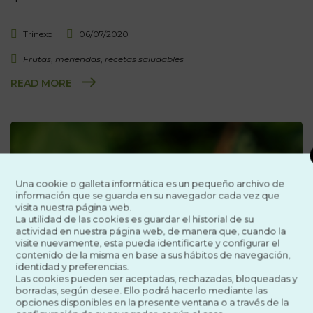
Trinexo
06/07/2020
Frutas
,
meriendas
,
recetas saludables
READ MORE
Una cookie o galleta informática es un pequeño archivo de
información que se guarda en su navegador cada vez que
visita nuestra página web.
La utilidad de las cookies es guardar el historial de su
actividad en nuestra página web, de manera que, cuando la
visite nuevamente, esta pueda identificarte y configurar el
contenido de la misma en base a sus hábitos de navegación,
identidad y preferencias.
666
CURIOSIDADES
Las cookies pueden ser aceptadas, rechazadas, bloqueadas y
borradas, según desee. Ello podrá hacerlo mediante las
opciones disponibles en la presente ventana o a través de la